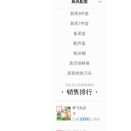
厨具配套
厨具9件套
厨具7件套
备菜盘
配件盘
制冰桶
真空保鲜卷
原装绞肉刀头
SALES RANKING
销售排行
摩飞电器
1
（Morphyrichards）
￥
全玻璃养生壶恒温
10000
已有
人评价
水壶家用烧水壶多
段控温电热水壶极