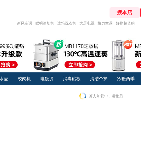
新风空调
聪明油烟机
冰箱洗衣机
大屏电视
格力空调
好物超值购
水壶
绞肉机
电饭煲
消毒砧板
清洁个护
冷暖两季
努力加载中，请稍后...