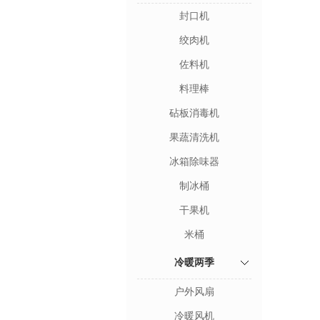
封口机
绞肉机
佐料机
料理棒
砧板消毒机
果蔬清洗机
冰箱除味器
制冰桶
干果机
米桶
冷暖两季
户外风扇
冷暖风机