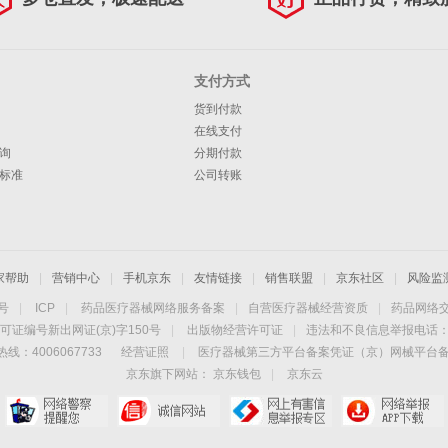
支付方式
货到付款
在线支付
询
分期付款
标准
公司转账
家帮助
|
营销中心
|
手机京东
|
友情链接
|
销售联盟
|
京东社区
|
风险监
4号
|
ICP
|
药品医疗器械网络服务备案
|
自营医疗器械经营资质
|
药品网络
可证编号新出网证(京)字150号
|
出版物经营许可证
|
违法和不良信息举报电话：40
线：4006067733
经营证照
|
医疗器械第三方平台备案凭证（京）网械平台备字（
京东旗下网站：
京东钱包
|
京东云