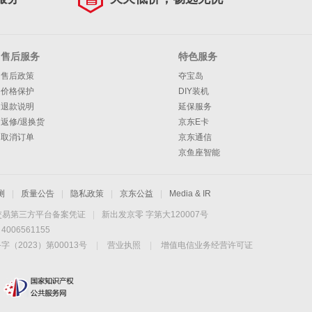
售后服务
特色服务
售后政策
夺宝岛
价格保护
DIY装机
退款说明
延保服务
返修/退换货
京东E卡
取消订单
京东通信
京鱼座智能
测
|
质量公告
|
隐私政策
|
京东公益
|
Media & IR
交易第三方平台备案凭证
|
新出发京零 字第大120007号
06561155
2023）第00013号
|
营业执照
|
增值电信业务经营许可证