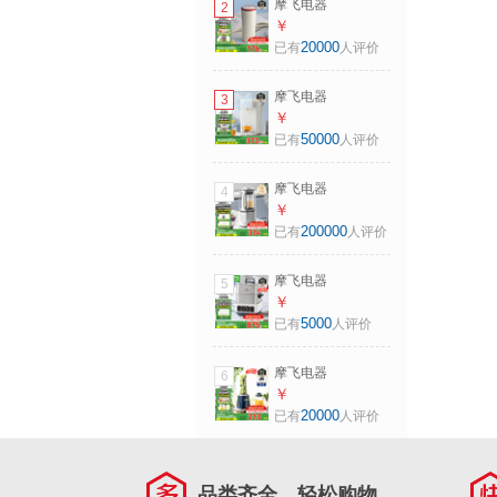
摩飞电器
2
速风冷冲奶泡奶机
（Morphyrichards）
￥
MR5602 1.2L 椰奶
电热水壶便携式烧
20000
已有
人评价
白
水壶旅行保温电热
水杯316不锈钢烧水
摩飞电器
3
杯密封调温
（Morphyrichards）
￥
MR6060 0.3L 椰奶
饮水机多段控温烧
50000
已有
人评价
白
水壶一键除氯恒温
水壶母婴级材质定
摩飞电器
4
量定温泡奶机全不
（Morphyrichards）
￥
锈钢管道0残水
柔音破壁机家用豆
200000
已有
人评价
MR5300A 2L 【新
浆机全自动1.5L大
升级全不锈钢管
容量多功能料理机
道】MR5300A
摩飞电器
5
榨汁机十重降噪自
（Morphyrichards）
￥
动清洗定时预约细
多功能电蒸锅炖蒸
5000
已有
人评价
腻免滤 MR8201A
煮一体多功能速蒸
椰奶白
锅全不锈钢可视家
摩飞电器
6
用双层大容量速蒸
（Morphyrichards）
￥
锅预约保温
摩飞果蔬榨汁机便
20000
已有
人评价
MR1178 14L 【喷
携式随行果汁机水
气式 130°高温速
果蔬菜碎冰搅拌机
蒸】椰奶白
配梅森杯双杯
品类齐全，轻松购物
600ML大容量榨汁