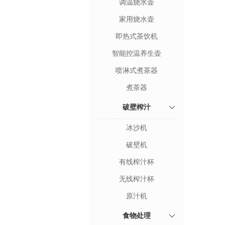
调温烧水壶
家用烧水壶
即热式茶饮机
智能控温养生壶
喷淋式煮茶器
煮茶器
破壁榨汁
冰沙机
破壁机
有线榨汁杯
无线榨汁杯
原汁机
食物处理